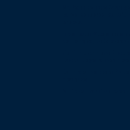
Mit Beginn der neuen Saison ge
ist zwar keine hohe Liga, dafür
erreichen.
In den letzten Wochen haben be
den Teamgeist, die Spielverstän
Ziel für die kommende Runde is
Handball zeigen, sondern diese
Darum steht den oberen Plätzen 
diese haben.
Wir freuen uns auf zahlreiche 