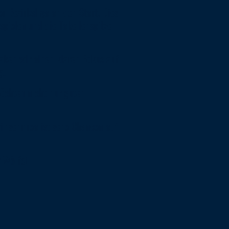
 Bezirksliga an den Start. Dies
spielen und die Tabellenspitze
aben wir einen klaren Fokus auf
t.
möchten nicht nur guten
r sehr realistische Chancen auf
 Wölfe!