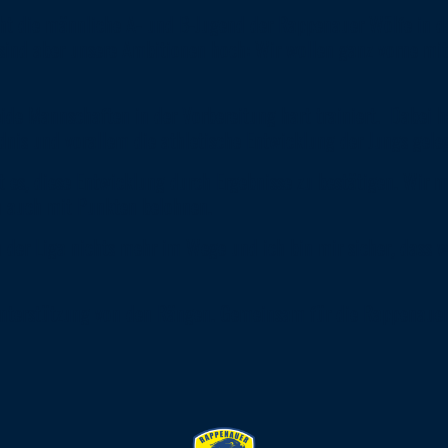
ht die männliche A- und B-Jugend der Rappenauer Wölfe in der
 sind aber unsere Ambitionen hoch: Wir wollen ganz vorne mit
ide Mannschaften in der Vorbereitung hart trainiert. Dabei h
dnis und vorallem die athletische Entwicklung der Jungs geleg
t es, diese Entwicklung durch Ergebnisse zu bestätigen. Wir 
n auch mit Punkten belohnen.
der Liga nichts mehr im Wege und ich bin mir sicher, dass wi
Unterstützung von den Rängen. Gemeinsam für die Rappenauer